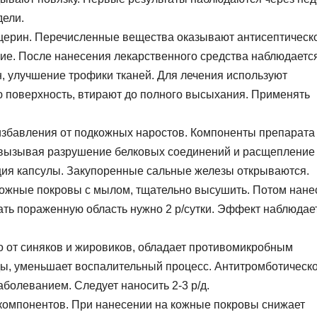
дели.
ицерин. Перечисленные вещества оказывают антисептическ
ие. После нанесения лекарственного средства наблюдаетс
 улучшение трофики тканей. Для лечения используют
ю поверхность, втирают до полного высыхания. Применять
избавления от подкожных наростов. Компоненты препарата
 вызывая разрушение белковых соединений и расщепление
ция капсулы. Закупоренные сальные железы открываются.
ожные покровы с мылом, тщательно высушить. Потом нане
ть пораженную область нужно 2 р/сутки. Эффект наблюдае
о от синяков и жировиков, обладает противомикробным
ы, уменьшает воспалительный процесс. Антитромботическ
аболеванием. Следует наносить 2-3 р/д.
 компонентов. При нанесении на кожные покровы снижает