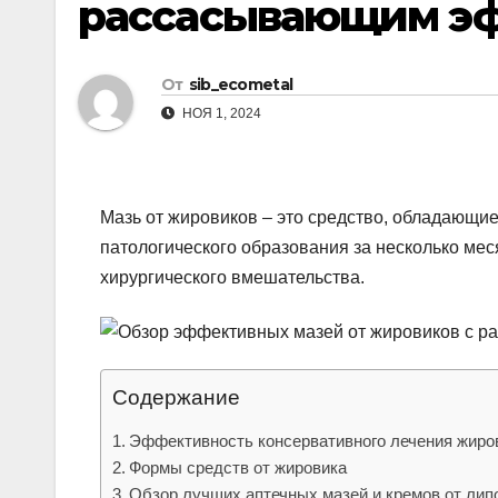
рассасывающим э
р
l
а
a
в
От
sib_ecometal
s
и
НОЯ 1, 2024
s
т
n
ь
i
Мазь от жировиков – это средство, обладающи
k
патологического образования за несколько ме
хирургического вмешательства.
i
Содержание
Эффективность консервативного лечения жиро
Формы средств от жировика
Обзор лучших аптечных мазей и кремов от лип