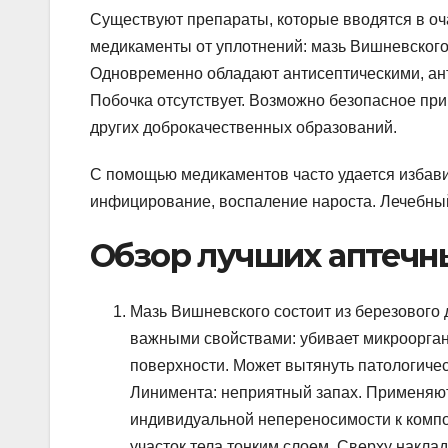
Существуют препараты, которые вводятся в о
медикаменты от уплотнений: мазь Вишневского 
Одновременно обладают антисептическими, ан
Побочка отсутствует. Возможно безопасное пр
других доброкачественных образований.
С помощью медикаментов часто удается избавит
инфицирование, воспаление нароста. Лечебный
Обзор лучших аптечны
Мазь Вишневского состоит из березового 
важными свойствами: убивает микроорган
поверхности. Может вытянуть патологиче
Линимента: неприятный запах. Применяют
индивидуальной непереносимости к компо
участок тела тонким слоем. Сверху накла