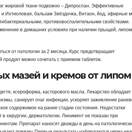
чаг жировой ткани подкожно – Дипроспан. Эффективные
и Ихтиоловая, бальзам Звёздочка, Витаон, йод, эфирные м
тибактериальными, противовоспалительными свойствами.
именение в домашних условиях при наличии прыщей, липом
ься от патологии за 2 месяца. Курс предотвращает
 продукт можно сочетать с приемом таблеток.
х мазей и кремов от липом
дегтя, ксероформа, касторового масла. Лекарство обладает
измы, санирует очаг инфекции, ускоряет заживление ранев
ское содержимое на ранее стадии состояния. Недостатки
 в хирургии, дерматологии. Линимент не показан при
нентам. Препарат наносят дважды в день на патологическ
дывают повязку. Первые результаты наблюдаются через нед