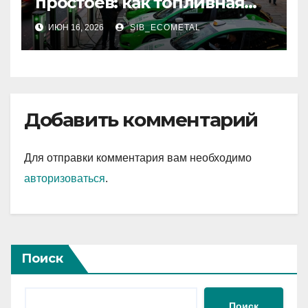
простоев: как топливная
программа помогает
ИЮН 16, 2026
SIB_ECOMETAL
зарабатывать больше
Добавить комментарий
Для отправки комментария вам необходимо
авторизоваться
.
Поиск
Поиск