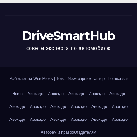
DriveSmartHub
советы эксперта по автомобилю
Работает на WordPress
|
Тема: Newspaperex, автор
Themeansar
Home
Авокадо
Авокадо
Авокадо
Авокадо
Авокадо
Авокадо
Авокадо
Авокадо
Авокадо
Авокадо
Авокадо
Авокадо
Авокадо
Авокадо
Авокадо
Авокадо
Авокадо
Авторам и правообладателям