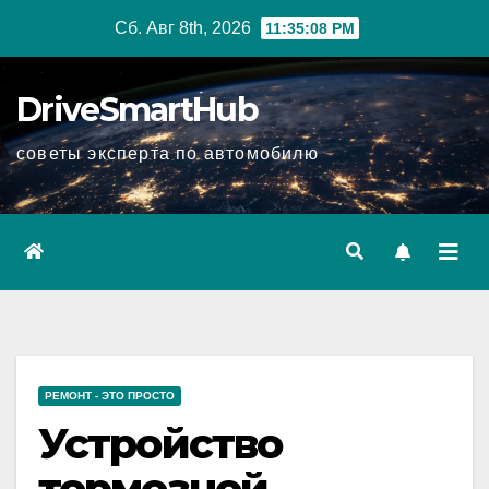
Перейти
Сб. Авг 8th, 2026
11:35:09 PM
к
содержимому
DriveSmartHub
советы эксперта по автомобилю
РЕМОНТ - ЭТО ПРОСТО
Устройство
тормозной