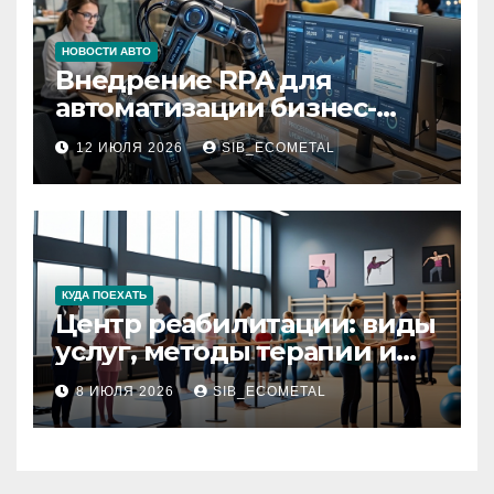
НОВОСТИ АВТО
Внедрение RPA для
автоматизации бизнес-
процессов
12 ИЮЛЯ 2026
SIB_ECOMETAL
КУДА ПОЕХАТЬ
Центр реабилитации: виды
услуг, методы терапии и
критерии качества
8 ИЮЛЯ 2026
SIB_ECOMETAL