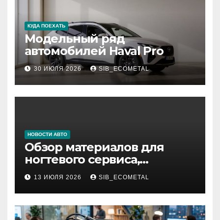
КУДА ПОЕХАТЬ
Модельный ряд
автомобилей Haval Pro
30 ИЮЛЯ 2026
SIB_ECOMETAL
НОВОСТИ АВТО
Обзор материалов для
ногтевого сервиса,
наращивания ресниц и
13 ИЮЛЯ 2026
SIB_ECOMETAL
депиляции