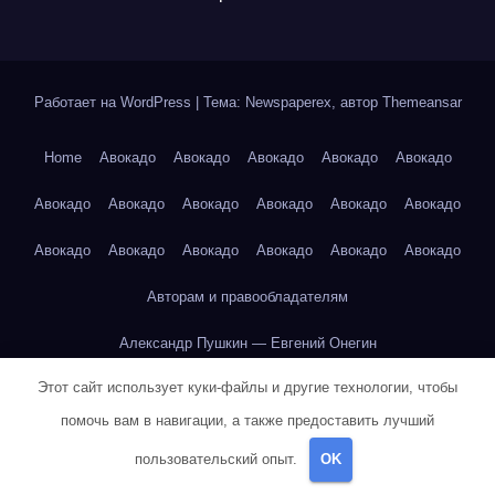
Работает на WordPress
|
Тема: Newspaperex, автор
Themeansar
Home
Авокадо
Авокадо
Авокадо
Авокадо
Авокадо
Авокадо
Авокадо
Авокадо
Авокадо
Авокадо
Авокадо
Авокадо
Авокадо
Авокадо
Авокадо
Авокадо
Авокадо
Авторам и правообладателям
Александр Пушкин — Евгений Онегин
Этот сайт использует куки-файлы и другие технологии, чтобы
Александр Пушкин — Евгений Онегин
помочь вам в навигации, а также предоставить лучший
Александр Пушкин — Евгений Онегин
пользовательский опыт.
OK
Александр Пушкин — Евгений Онегин