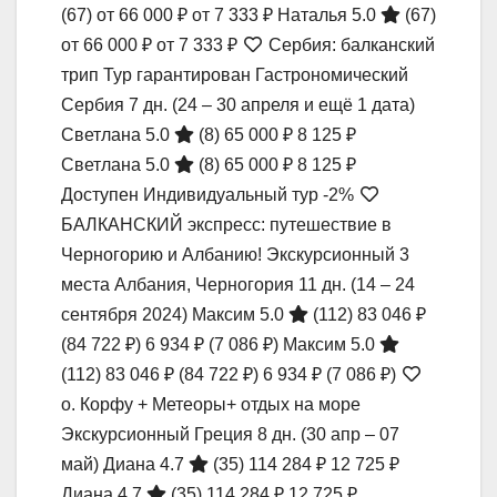
(67)
от 66 000 ₽
от 7 333 ₽
Наталья 5.0
(67)
от 66 000 ₽
от 7 333 ₽
Сербия: балканский
трип Тур гарантирован Гастрономический
Сербия
7 дн.
(24 – 30 апреля и ещё 1 дата)
Светлана 5.0
(8)
65 000 ₽
8 125 ₽
Светлана 5.0
(8)
65 000 ₽
8 125 ₽
Доступен Индивидуальный тур
-2%
БАЛКАНСКИЙ экспресс: путешествие в
Черногорию и Албанию! Экскурсионный 3
места Албания, Черногория
11 дн.
(14 – 24
сентября 2024)
Максим 5.0
(112)
83 046 ₽
(84 722 ₽)
6 934 ₽
(7 086 ₽)
Максим 5.0
(112)
83 046 ₽
(84 722 ₽)
6 934 ₽
(7 086 ₽)
о. Корфу + Метеоры+ отдых на море
Экскурсионный Греция
8 дн.
(30 апр – 07
май)
Диана 4.7
(35)
114 284 ₽
12 725 ₽
Диана 4.7
(35)
114 284 ₽
12 725 ₽