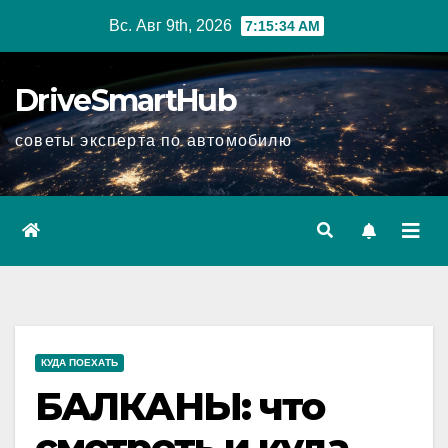
Перейти
Вс. Авг 9th, 2026
7:15:36 AM
к
содержимому
DriveSmartHub
советы эксперта по автомобилю
КУДА ПОЕХАТЬ
БАЛКАНЫ: что
смотреть и куда