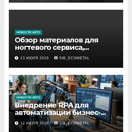
НОВОСТИ АВТО
Обзор материалов для
ногтевого сервиса,
наращивания ресниц и
13 ИЮЛЯ 2026
SIB_ECOMETAL
депиляции
НОВОСТИ АВТО
Внедрение RPA для
автоматизации бизнес-
процессов
12 ИЮЛЯ 2026
SIB_ECOMETAL