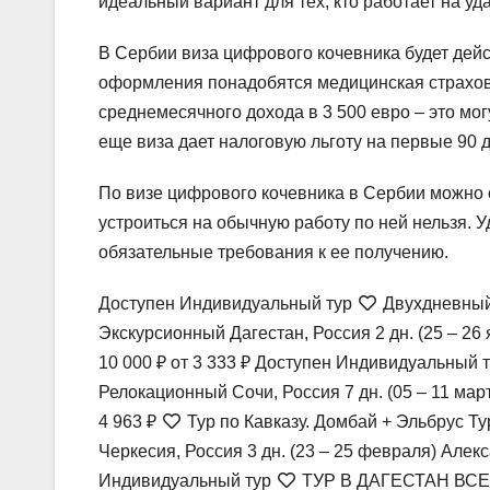
идеальный вариант для тех, кто работает на уд
В Сербии виза цифрового кочевника будет дейс
оформления понадобятся медицинская страховк
среднемесячного дохода в 3 500 евро – это мог
еще виза дает налоговую льготу на первые 90 д
По визе цифрового кочевника в Сербии можно 
устроиться на обычную работу по ней нельзя. 
обязательные требования к ее получению.
Доступен Индивидуальный тур
Двухдневный 
Экскурсионный Дагестан, Россия
2 дн.
(25 – 26
10 000 ₽
от 3 333 ₽
Доступен Индивидуальный 
Релокационный Сочи, Россия
7 дн.
(05 – 11 мар
4 963 ₽
Тур по Кавказу. Домбай + Эльбрус Т
Черкесия, Россия
3 дн.
(23 – 25 февраля)
Алек
Индивидуальный тур
ТУР В ДАГЕСТАН ВСЕ 