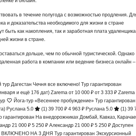
аленке и онлайн.
твовать в течение полугода с возможностью продления. Дл
а и доказательства необходимого для жизни в стране
ут быть как накопления, так и заработная плата удаленщика
ней жизни в стране.
оставаться дольше, чем по обычной туристической. Однако
Удаленная работа в компании или ведение бизнеса онлайн –
тур Дагестан Чечня все включено! Тур гарантирован
 января и ещё 176 дат)
Zarema
от 10 000 ₽
от 3 333 ₽
Zarema
тур
Йога-тур «Весеннее пробуждение» Тур гарантирован
та)
Руслана 5.0
(1)
39 700 ₽
4 963 ₽
Руслана 5.0
(1)
39 
ур гарантирован На внедорожниках Домбай, Кавказ, Карачае
сандр
21 000 ₽
5 250 ₽
Александр
21 000 ₽
5 250 ₽
Доступен
ВКЛЮЧЕНО НА 3 ДНЯ Тур гарантирован Экскурсионный