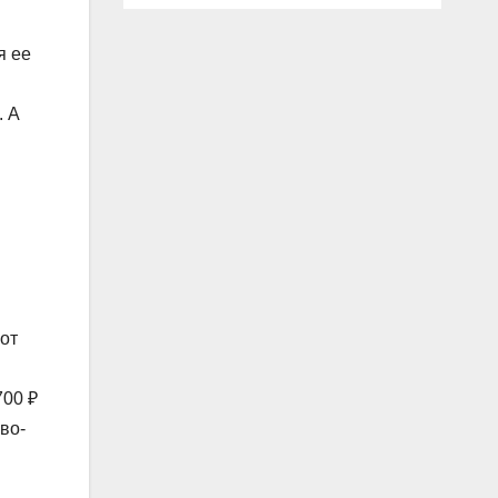
я ее
. А
от
700 ₽
во-