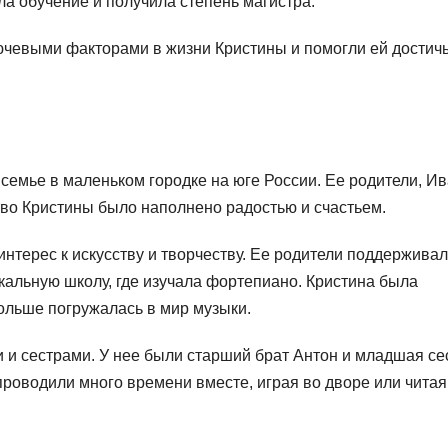
а обучение и получила степень магистра.
ючевыми факторами в жизни Кристины и помогли ей достич
семье в маленьком городке на юге России. Ее родители, Ив
во Кристины было наполнено радостью и счастьем.
интерес к искусству и творчеству. Ее родители поддерживал
кальную школу, где изучала фортепиано. Кристина была
ольше погружалась в мир музыки.
и и сестрами. У нее были старший брат Антон и младшая се
проводили много времени вместе, играя во дворе или читая