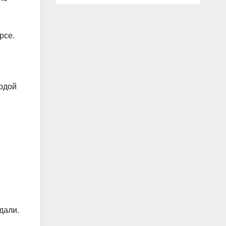
рсе.
одой
дали.