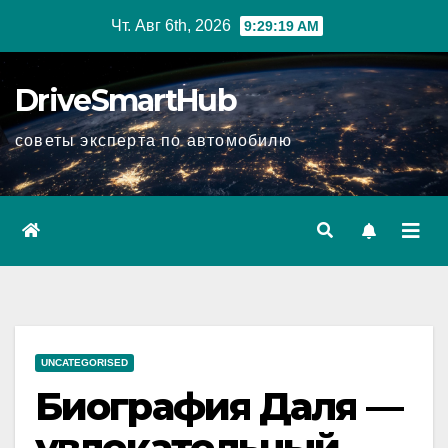
Перейти
Чт. Авг 6th, 2026
9:29:20 AM
к
содержимому
DriveSmartHub
советы эксперта по автомобилю
UNCATEGORISED
Биография Даля —
увлекательный