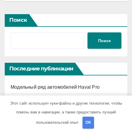
Поиск
Поиск
Последние публикации
Модельный ряд автомобилей Haval Pro
Обзор материалов для ногтевого сервиса,
Этот сайт использует куки-файлы и другие технологии, чтобы
наращивания ресниц и депиляции
помочь вам в навигации, а также предоставить лучший
пользовательский опыт.
OK
Внедрение RPA для автоматизации бизнес-
процессов