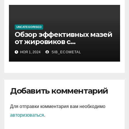
UNCATEGORISED
Обзор эффективных мазей
от жировиков с
рассасывающим эффектом
НОЯ 1, 2024
SIB_ECOMETAL
Добавить комментарий
Для отправки комментария вам необходимо
авторизоваться
.