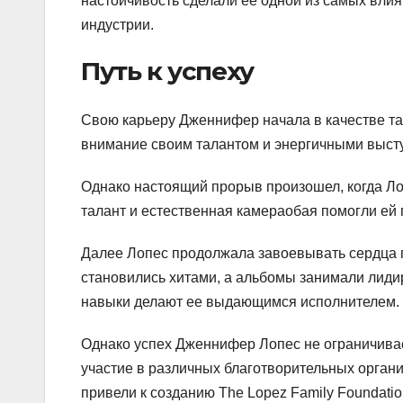
настойчивость сделали ее одной из самых вли
индустрии.
Путь к успеху
Свою карьеру Дженнифер начала в качестве т
внимание своим талантом и энергичными высту
Однако настоящий прорыв произошел, когда Лоп
талант и естественная камераобая помогли ей 
Далее Лопес продолжала завоевывать сердца 
становились хитами, а альбомы занимали лиди
навыки делают ее выдающимся исполнителем.
Однако успех Дженнифер Лопес не ограничивае
участие в различных благотворительных орган
привели к созданию The Lopez Family Foundat