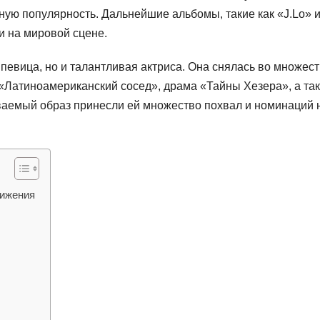
мную популярность. Дальнейшие альбомы, такие как «J.Lo» 
и на мировой сцене.
певица, но и талантливая актриса. Она снялась во множес
«Латиноамериканский сосед», драма «Тайны Хезера», а та
аваемый образ принесли ей множество похвал и номинаций 
тижения