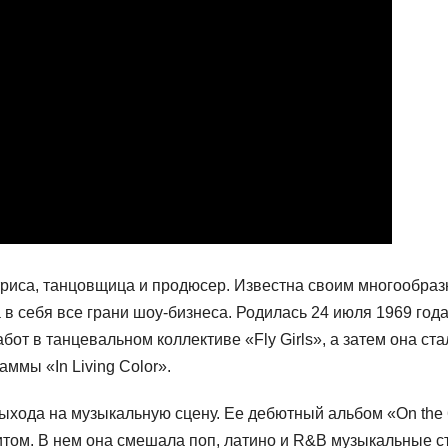
триса, танцовщица и продюсер. Известна своим многообра
в себя все грани шоу-бизнеса. Родилась 24 июля 1969 года
от в танцевальном коллективе «Fly Girls», а затем она ста
ммы «In Living Color».
хода на музыкальную сцену. Ее дебютный альбом «On the
итом. В нем она смешала поп, латино и R&B музыкальные с