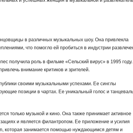
ятельных и успешных женщин в музыкальной и развлекател
анцовщицы в различных музыкальных шоу. Она привлекла
плениями, что помогло ей пробиться в индустрии развлече
ес получила роль в фильме «Сельский вирус» в 1995 году.
привлечь внимание критиков и зрителей.
публики своими музыкальными успехами. Ее синглы
рующие позиции в чартах. Ее уникальный голос и танцевал
тся только музыкой и кино. Она также принимает активное
изациях и является филантропом. Ее приложение и усилия
ion, которая занимается помощью нуждающимся детям и