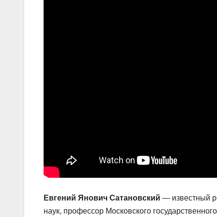
Евгений Янович Сатановский
— известный ро
наук, профессор Московского государственного