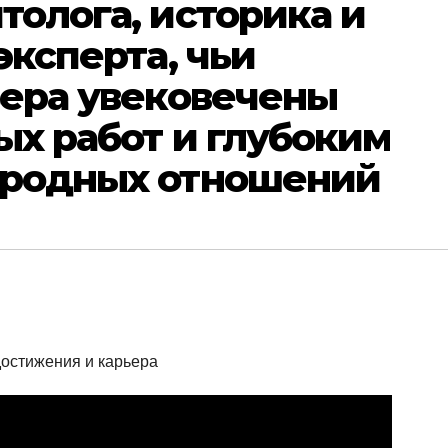
олога, историка и
эксперта, чьи
ьера увековечены
х работ и глубоким
ародных отношений