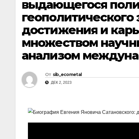
выдающегося полит
р
l
а
геополитического 
a
в
достижения и кар
s
и
множеством научны
s
т
n
ь
анализом междун
i
k
От
sib_ecometal
i
ДЕК 2, 2023