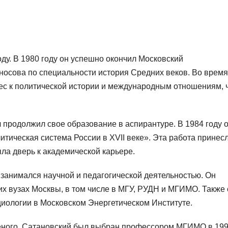
ду. В 1980 году он успешно окончил Московский
носова по специальности история Средних веков. Во время
ес к политической истории и международным отношениям, 
 продолжил свое образование в аспирантуре. В 1984 году 
тическая система России в XVII веке». Эта работа принес
ыла дверь к академической карьере.
 занимался научной и педагогической деятельностью. Он
их вузах Москвы, в том числе в МГУ, РУДН и МГИМО. Также 
иологии в Московском Энергетическом Институте.
ченого, Сатановский был выбран профессором МГИМО в 19