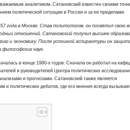
уважаемым аналитиком. Сатановский известен своими точ
ием политической ситуации в России и за ее пределами.
57 года в Москве. Став политологом, он посвятил свою ж
родных отношений. Сатановский получил высшее образов
торию и экономику. После успешной аспирантуры он защит
 философских наук.
ачалась в конце 1980-х годов. Сначала он работал на кафе
ователей и руководителей Центра политических исследовани
анализами и прогнозами. Сатановский также является
м и политических дебатов, где его мнения всегда вызываю