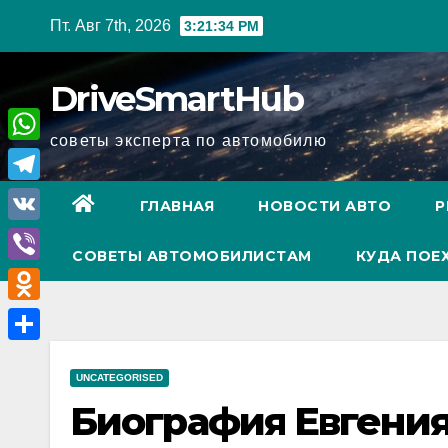
Перейти
Пт. Авг 7th, 2026
3:21:35 PM
к
содержимому
DriveSmartHub
советы эксперта по автомобилю
W
h
T
ГЛАВНАЯ
НОВОСТИ АВТО
Р
a
e
V
t
СОВЕТЫ АВТОМОБИЛИСТАМ
КУДА ПОЕ
l
K
V
s
e
i
A
O
g
b
p
d
r
О
e
p
n
UNCATEGORISED
a
т
r
Биография Евгения
o
m
п
k