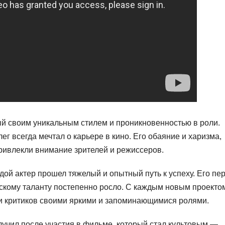
ый своим уникальным стилем и проникновенностью в роли.
ег всегда мечтал о карьере в кино. Его обаяние и харизма,
привлекли внимание зрителей и режиссеров.
одой актер прошел тяжелый и опытный путь к успеху. Его пе
рскому таланту постепенно росло. С каждым новым проекто
и критиков своими яркими и запоминающимися ролями.
лучил после участия в фильме, который стал культовым —