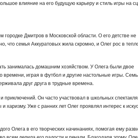
ольшое влияние на его будущую карьеру и стиль игры на сц
м городке Дмитров в Московской области. О его детстве не
о, что семья Аккуратовых жила скромно, и Олег рос в тепл
мать занималась домашним хозяйством. У Олега были двое
о времени, играя в футбол и другие настольные игры. Семь
ерживала друг друга в трудные времена.
и приключений. Он часто участвовал в школьных спектакля
и харизму. Уже с ранних лет Олег проявлял интерес к иску
ого Олега в его творческих начинаниях, помогая ему разв
во всем делила его радости и печали. Благодаря этому, Оле