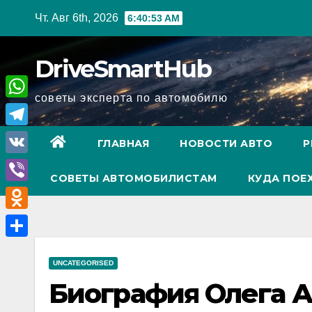
Перейти
Чт. Авг 6th, 2026
6:40:54 AM
к
содержимому
DriveSmartHub
советы эксперта по автомобилю
W
h
T
ГЛАВНАЯ
НОВОСТИ АВТО
Р
a
e
V
t
СОВЕТЫ АВТОМОБИЛИСТАМ
КУДА ПОЕ
l
K
V
s
e
i
A
O
g
b
p
d
r
О
e
p
n
UNCATEGORISED
a
т
r
Биография Олега А
o
m
п
k