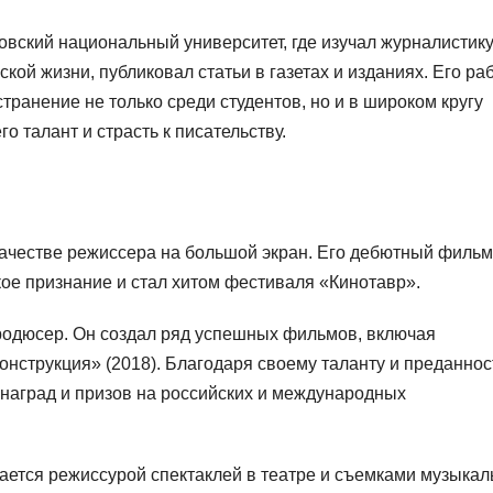
вский национальный университет, где изучал журналистику
ской жизни, публиковал статьи в газетах и изданиях. Его ра
транение не только среди студентов, но и в широком кругу
о талант и страсть к писательству.
качестве режиссера на большой экран. Его дебютный фильм
ое признание и стал хитом фестиваля «Кинотавр».
продюсер. Он создал ряд успешных фильмов, включая
конструкция» (2018). Благодаря своему таланту и преданнос
 наград и призов на российских и международных
ается режиссурой спектаклей в театре и съемками музыка