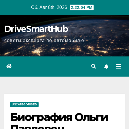
Перейти
Сб. Авг 8th, 2026
2:22:05 PM
к
содержимому
DriveSmartHub
советы эксперта по автомобилю
UNCATEGORISED
Биография Ольги
Павловец —