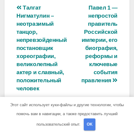
Навигация
Талгат
Павел 1 —
Нигматулин –
непростой
по
неотразимый
правитель
записям
танцор,
Российской
непревзойденный
империи, его
постановщик
биография,
хореографии,
реформы и
великолепный
ключевые
актер и славный,
события
положительный
правления
человек
Этот сайт использует куки-файлы и другие технологии, чтобы
помочь вам в навигации, а также предоставить лучший
пользовательский опыт.
OK
От
sib_ecometal