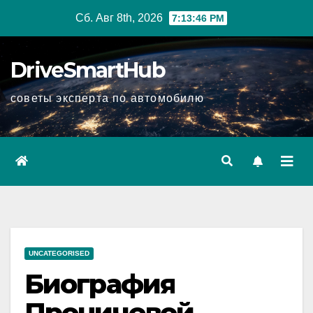
Перейти
Сб. Авг 8th, 2026
7:13:47 PM
к
содержимому
DriveSmartHub
советы эксперта по автомобилю
UNCATEGORISED
Биография
Проничевой