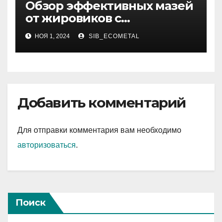
Обзор эффективных мазей
от жировиков с
рассасывающим эффектом
НОЯ 1, 2024
SIB_ECOMETAL
Добавить комментарий
Для отправки комментария вам необходимо
авторизоваться
.
Поиск