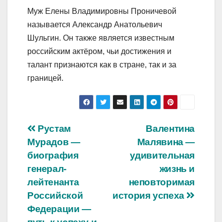
Муж Елены Владимировны Проничевой
называется Александр Анатольевич
Шульгин. Он также является известным
российским актёром, чьи достижения и
талант признаются как в стране, так и за
границей.
Навигация
Рустам
Валентина
Мурадов —
Малявина —
по
биография
удивительная
записям
генерал-
жизнь и
лейтенанта
неповторимая
Российской
история успеха
Федерации —