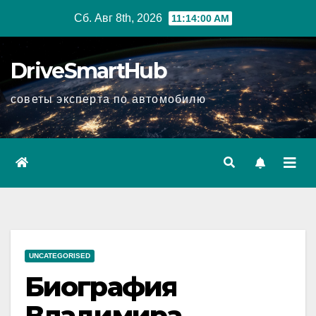
Перейти
Сб. Авг 8th, 2026
11:14:01 AM
к
содержимому
DriveSmartHub
советы эксперта по автомобилю
UNCATEGORISED
Биография
Владимира