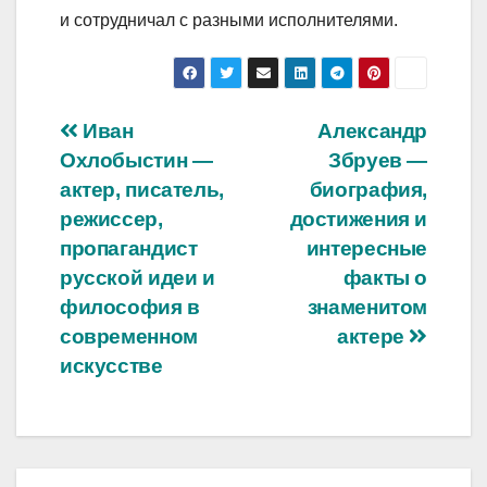
и сотрудничал с разными исполнителями.
Навигация
Иван
Александр
Охлобыстин —
Збруев —
по
актер, писатель,
биография,
записям
режиссер,
достижения и
пропагандист
интересные
русской идеи и
факты о
философия в
знаменитом
современном
актере
искусстве