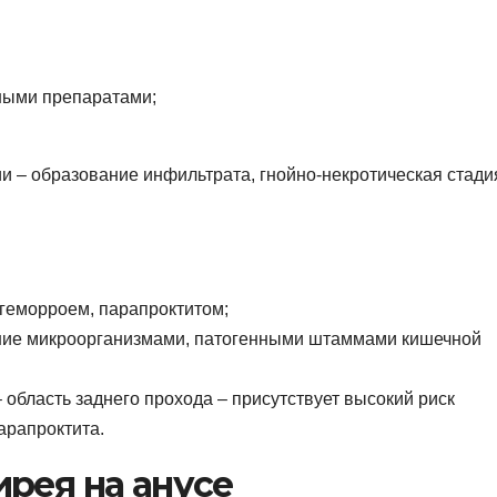
ными препаратами;
ии – образование инфильтрата, гнойно-некротическая стади
 геморроем, парапроктитом;
ние микроорганизмами, патогенными штаммами кишечной
область заднего прохода – присутствует высокий риск
арапроктита.
рея на анусе