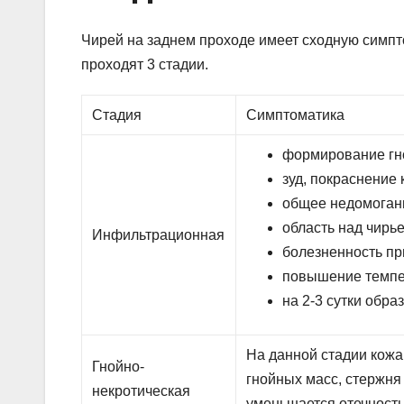
Чирей на заднем проходе имеет сходную симпто
проходят 3 стадии.
Стадия
Симптоматика
формирование гн
зуд, покраснение 
общее недомоган
область над чирье
Инфильтрационная
болезненность пр
повышение темпе
на 2-3 сутки обра
На данной стадии кожа
Гнойно-
гнойных масс, стержня 
некротическая
уменьшается отечность