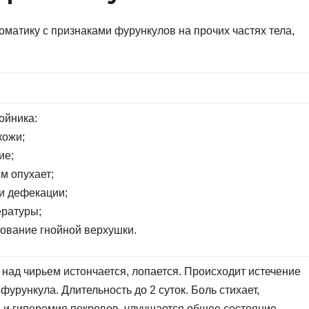
матику с признаками фурункулов на прочих частях тела,
ойника:
кожи;
ие;
м опухает;
и дефекации;
ратуры;
зование гнойной верхушки.
 над чирьем истончается, лопается. Происходит истечение
фурункула. Длительность до 2 суток. Боль стихает,
 и гиперемия покровов, улучшается общее состояние.