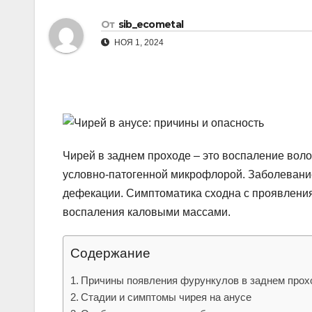
р
l
От
sib_ecometal
а
a
НОЯ 1, 2024
в
s
и
s
т
n
ь
i
k
Чирей в заднем проходе – это воспаление вол
условно-патогенной микрофлорой. Заболевани
i
дефекации. Симптоматика сходна с проявления
воспаления каловыми массами.
Содержание
Причины появления фурункулов в заднем прохо
Стадии и симптомы чирея на анусе