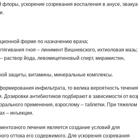
 флоры, ускорение созревания воспаления в анусе, эваку
и.
кционной форме по назначению врача;
тягивания гноя – линимент Вишневского, ихтиоловая мазь;
– раствор йода, левомицетиновый спирт, мирамистин,
ой защиты, витамины, минеральные комплексы.
 формирования инфильтрата, то велика вероятность течени
. Дозировки антибиотиков подбирают в зависимости от воз
орального применения, взрослому – таблетки. При тяжелом
ах – инъекции.
ментозного лечения является создание условий для
ого оттока его содержимого. Для ускорения созревания