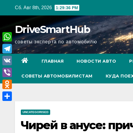
Перейти
Сб. Авг 8th, 2026
1:29:37 PM
к
содержимому
DriveSmartHub
советы эксперта по автомобилю
W
h
T
ГЛАВНАЯ
НОВОСТИ АВТО
Р
a
e
V
t
СОВЕТЫ АВТОМОБИЛИСТАМ
КУДА ПОЕ
l
K
V
s
e
i
A
O
g
b
p
d
r
О
e
p
n
UNCATEGORISED
a
т
r
Чирей в анусе: при
o
m
п
k