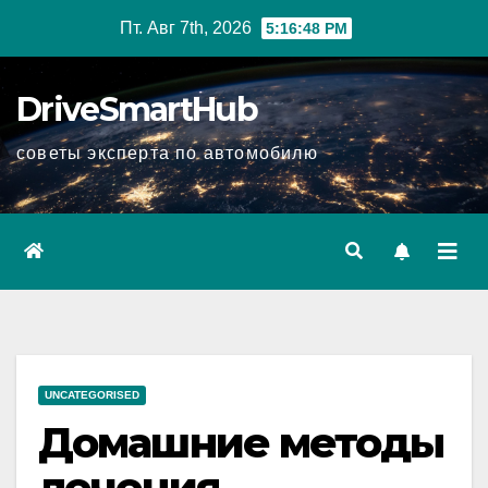
Перейти
Пт. Авг 7th, 2026
5:16:49 PM
к
содержимому
DriveSmartHub
советы эксперта по автомобилю
UNCATEGORISED
Домашние методы
лечения