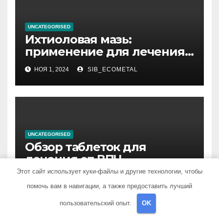
UNCATEGORISED
Ихтиоловая мазь:
применение для лечения
фурункулов
НОЯ 1, 2024
SIB_ECOMETAL
UNCATEGORISED
Обзор таблеток для
лечения от ВПЧ
Этот сайт использует куки-файлы и другие технологии, чтобы
НОЯ 1, 2024
SIB_ECOMETAL
помочь вам в навигации, а также предоставить лучший
пользовательский опыт.
OK