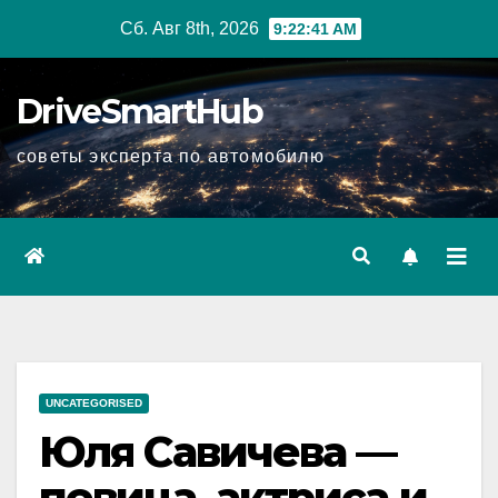
Перейти
Сб. Авг 8th, 2026
9:22:42 AM
к
содержимому
DriveSmartHub
советы эксперта по автомобилю
UNCATEGORISED
Юля Савичева —
певица, актриса и