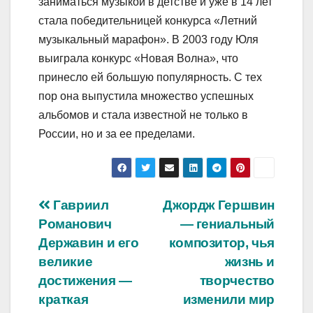
заниматься музыкой в детстве и уже в 14 лет
стала победительницей конкурса «Летний
музыкальный марафон». В 2003 году Юля
выиграла конкурс «Новая Волна», что
принесло ей большую популярность. С тех
пор она выпустила множество успешных
альбомов и стала известной не только в
России, но и за ее пределами.
Навигация
Гавриил
Джордж Гершвин
Романович
— гениальный
по
Державин и его
композитор, чья
записям
великие
жизнь и
достижения —
творчество
краткая
изменили мир