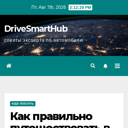
Перейти
Пт. Авг 7th, 2026
2:12:30 PM
к
содержимому
DriveSmartHub
советы эксперта по автомобилю
КУДА ПОЕХАТЬ
Как правильно
путешествовать в