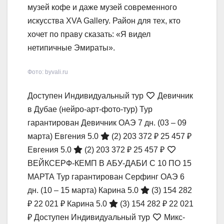
музей кофе и даже музей современного
искусства XVA Gallery. Район для тех, кто
хочет по праву сказать: «Я видел
нетипичные Эмираты».
Фото: byvali.ru
Доступен Индивидуальный тур
Девичник
в Дубае (нейро-арт-фото-тур) Тур
гарантирован Девичник ОАЭ
7 дн.
(03 – 09
марта)
Евгения 5.0
(2)
203 372 ₽
25 457 ₽
Евгения 5.0
(2)
203 372 ₽
25 457 ₽
ВЕЙКСЕРФ-КЕМП В АБУ-ДАБИ С 10 ПО 15
МАРТА Тур гарантирован Серфинг ОАЭ
6
дн.
(10 – 15 марта)
Карина 5.0
(3)
154 282
₽
22 021 ₽
Карина 5.0
(3)
154 282 ₽
22 021
₽
Доступен Индивидуальный тур
Микс-