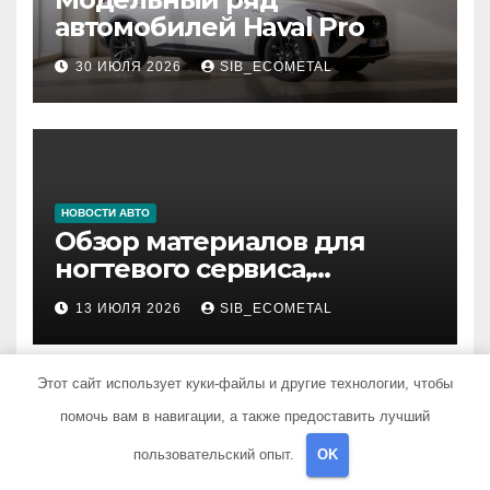
автомобилей Haval Pro
30 ИЮЛЯ 2026
SIB_ECOMETAL
НОВОСТИ АВТО
Обзор материалов для
ногтевого сервиса,
наращивания ресниц и
13 ИЮЛЯ 2026
SIB_ECOMETAL
депиляции
Этот сайт использует куки-файлы и другие технологии, чтобы
помочь вам в навигации, а также предоставить лучший
пользовательский опыт.
OK
НОВОСТИ АВТО
Внедрение RPA для