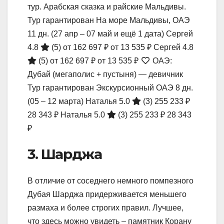
тур. Арабская сказка и райские Мальдивы.
Тур гарантирован На море Мальдивы, ОАЭ
11 дн.
(27 апр – 07 май и ещё 1 дата)
Сергей
4.8
(5)
от 162 697 ₽
от 13 535 ₽
Сергей 4.8
(5)
от 162 697 ₽
от 13 535 ₽
ОАЭ:
Дубай (мегаполис + пустыня) — девичник
Тур гарантирован Экскурсионный ОАЭ
8 дн.
(05 – 12 марта)
Наталья 5.0
(3)
255 233 ₽
28 343 ₽
Наталья 5.0
(3)
255 233 ₽
28 343
₽
3. Шарджа
В отличие от соседнего немного помпезного
Дубая Шарджа придерживается меньшего
размаха и более строгих правил. Лучшее,
что здесь можно увидеть – памятник Корану