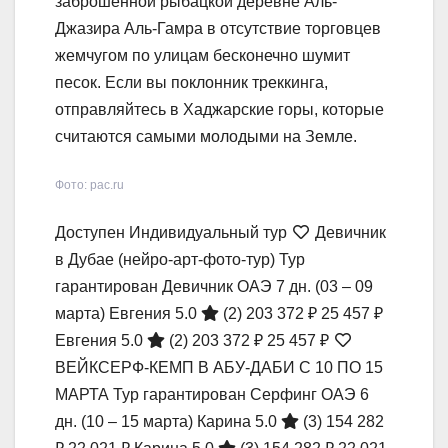
заброшенной рыбацкой деревне Аль-
Джазира Аль-Гамра в отсутствие торговцев
жемчугом по улицам бесконечно шумит
песок. Если вы поклонник треккинга,
отправляйтесь в Хаджарские горы, которые
считаются самыми молодыми на Земле.
Фото: pac.ru
Доступен Индивидуальный тур
Девичник
в Дубае (нейро-арт-фото-тур) Тур
гарантирован Девичник ОАЭ
7 дн.
(03 – 09
марта)
Евгения 5.0
(2)
203 372 ₽
25 457 ₽
Евгения 5.0
(2)
203 372 ₽
25 457 ₽
ВЕЙКСЕРФ-КЕМП В АБУ-ДАБИ С 10 ПО 15
МАРТА Тур гарантирован Серфинг ОАЭ
6
дн.
(10 – 15 марта)
Карина 5.0
(3)
154 282