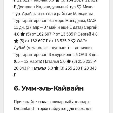
₽
22 021 ₽
Карина 5.0
(3)
154 282 ₽
22 021
₽
Доступен Индивидуальный тур
Микс-
тур. Арабская сказка и райские Мальдивы.
Тур гарантирован На море Мальдивы, ОАЭ
11 дн.
(27 апр – 07 май и ещё 1 дата)
Сергей
4.8
(5)
от 162 697 ₽
от 13 535 ₽
Сергей 4.8
(5)
от 162 697 ₽
от 13 535 ₽
ОАЭ:
Дубай (мегаполис + пустыня) — девичник
Тур гарантирован Экскурсионный ОАЭ
8 дн.
(05 – 12 марта)
Наталья 5.0
(3)
255 233 ₽
28 343 ₽
Наталья 5.0
(3)
255 233 ₽
28 343
₽
6. Умм-эль-Кайвайн
Приезжайте сюда в шикарный аквапарк
Dreamland – горки найдутся для всех: для