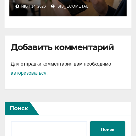
за 5 минут без
ИЮН 14, 2026
SIB_ECOMETAL
верификации и участия
банков
Добавить комментарий
Для отправки комментария вам необходимо
авторизоваться
.
Поиск
Поиск