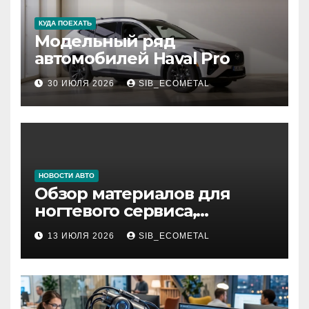
КУДА ПОЕХАТЬ
Модельный ряд
автомобилей Haval Pro
30 ИЮЛЯ 2026
SIB_ECOMETAL
НОВОСТИ АВТО
Обзор материалов для
ногтевого сервиса,
наращивания ресниц и
13 ИЮЛЯ 2026
SIB_ECOMETAL
депиляции