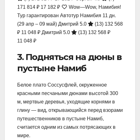
171 814 ₽
17 182 ₽
Wow—Wow, Намибия!
Тур гарантирован Автотур Намибия
11 дн.
(29 апр – 09 май)
Дмитрий 5.0
(13)
132 568
₽
11 048 ₽
Дмитрий 5.0
(13)
132 568 ₽
11 048 ₽
3. Подняться на дюны в
пустыне Намиб
Белое плато Соссусфлей, окруженное
красными песчаными дюнами высотой 300
м, мертвые деревья, уходящие корнями в
глину — вид, открывающийся перед взорами
путешественников в пустыне Намиб,
считается одним из самых потрясающих в
мире.