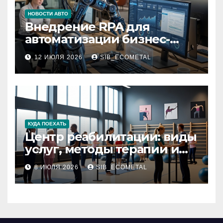
НОВОСТИ АВТО
Внедрение RPA для
автоматизации бизнес-
процессов
12 ИЮЛЯ 2026
SIB_ECOMETAL
КУДА ПОЕХАТЬ
Центр реабилитации: виды
услуг, методы терапии и
критерии качества
8 ИЮЛЯ 2026
SIB_ECOMETAL