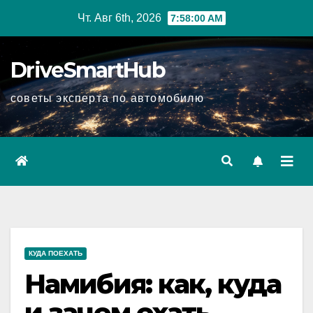
Перейти
Чт. Авг 6th, 2026
7:58:01 AM
к
содержимому
DriveSmartHub
советы эксперта по автомобилю
КУДА ПОЕХАТЬ
Намибия: как, куда
и зачем ехать