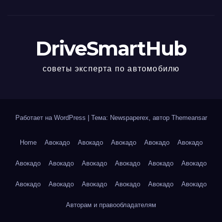
DriveSmartHub
советы эксперта по автомобилю
Работает на WordPress
|
Тема: Newspaperex, автор
Themeansar
Home
Авокадо
Авокадо
Авокадо
Авокадо
Авокадо
Авокадо
Авокадо
Авокадо
Авокадо
Авокадо
Авокадо
Авокадо
Авокадо
Авокадо
Авокадо
Авокадо
Авокадо
Авторам и правообладателям