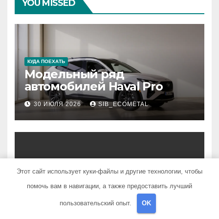
YOU MISSED
КУДА ПОЕХАТЬ
Модельный ряд
автомобилей Haval Pro
30 ИЮЛЯ 2026
SIB_ECOMETAL
НОВОСТИ АВТО
Этот сайт использует куки-файлы и другие технологии, чтобы
Обзор материалов для
помочь вам в навигации, а также предоставить лучший
ногтевого сервиса,
наращивания ресниц и
пользовательский опыт.
OK
13 ИЮЛЯ 2026
SIB_ECOMETAL
депиляции