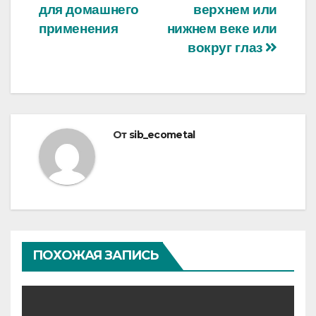
записям
для домашнего
верхнем или
применения
нижнем веке или
вокруг глаз
От
sib_ecometal
ПОХОЖАЯ ЗАПИСЬ