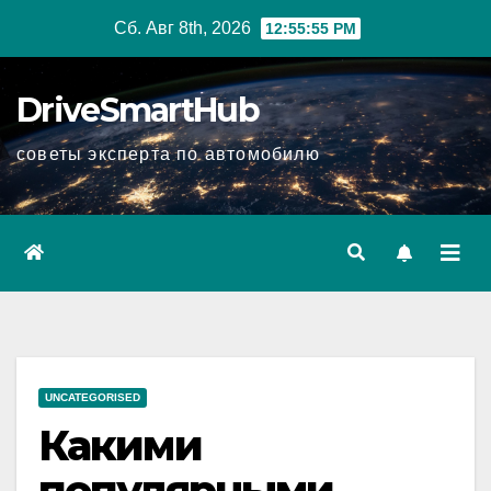
Перейти
Сб. Авг 8th, 2026
12:55:56 PM
к
содержимому
DriveSmartHub
советы эксперта по автомобилю
UNCATEGORISED
Какими
популярными