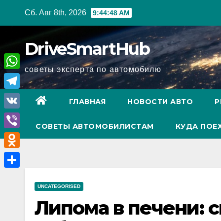
Перейти
Сб. Авг 8th, 2026
9:44:49 AM
к
содержимому
DriveSmartHub
советы эксперта по автомобилю
W
h
T
ГЛАВНАЯ
НОВОСТИ АВТО
Р
a
e
V
t
СОВЕТЫ АВТОМОБИЛИСТАМ
КУДА ПОЕ
l
K
V
s
e
i
A
O
g
b
p
d
r
О
e
p
n
UNCATEGORISED
a
т
r
Липома в печени: 
o
m
п
k