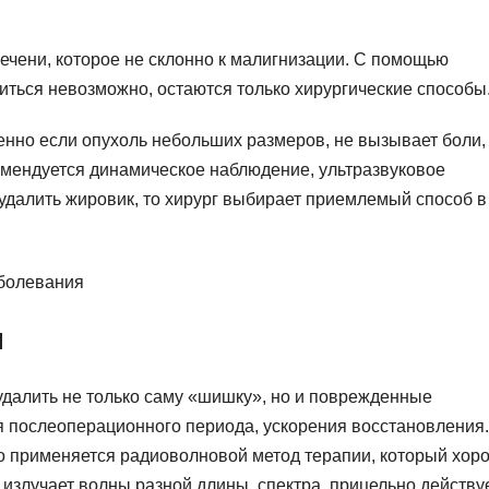
ечени, которое не склонно к малигнизации. С помощью
иться невозможно, остаются только хирургические способы
енно если опухоль небольших размеров, не вызывает боли,
омендуется динамическое наблюдение, ультразвуковое
 удалить жировик, то хирург выбирает приемлемый способ в
я
удалить не только саму «шишку», но и поврежденные
 послеоперационного периода, ускорения восстановления.
о применяется радиоволновой метод терапии, который хор
излучает волны разной длины, спектра, прицельно действу