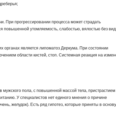
дреберья;
и. При прогрессировании процесса может страдать
я повышенной утомляемость, слабостью, вялостью без ви
х органах является липоматоз Деркума. При состоянии
ючением области кистей, стоп. Системная реакция на изме
в мужского пола, с повышенной массой тела, пристрастием 
итанию. У специалистов нет единого мнения о причине
ень, желудок). Есть ряд гипотез, которые приняты в основ