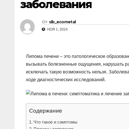
заболевания
р
l
а
a
в
От
sib_ecometal
s
и
НОЯ 1, 2024
s
т
n
ь
i
Липома печени – это патологическое образован
k
вызывать болезненные ощущения, нарушать раб
исключать такую возможность нельзя. Заболев
i
ходе диагностических исследований.
Содержание
Что такое и симптомы
Причины появления