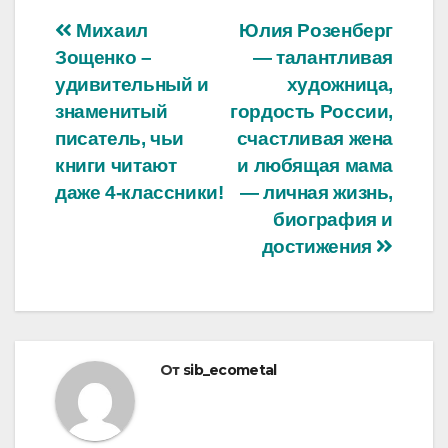
Навигация
Михаил
Юлия Розенберг
Зощенко –
— талантливая
по
удивительный и
художница,
записям
знаменитый
гордость России,
писатель, чьи
счастливая жена
книги читают
и любящая мама
даже 4-классники!
— личная жизнь,
биография и
достижения
От
sib_ecometal