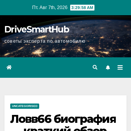
Перейти
Пт. Авг 7th, 2026
3:29:59 AM
к
содержимому
DriveSmartHub
советы эксперта по автомобилю
UNCATEGORISED
Ловв66 биография
— краткий обзор