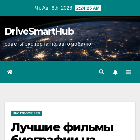
Перейти
Чт. Авг 6th, 2026
2:24:26 AM
к
содержимому
DriveSmartHub
советы эксперта по автомобилю
UNCATEGORISED
Лучшие фильмы
биографии на