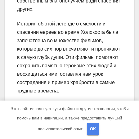
собственным благополучием ради спасения
других.
История об этой легенде о смелости и
спасении евреев во время Холокоста была
запечатлена во множестве фильмов,
которые до сих пор впечатляют и проникают
в самую глубь души. Эти фильмы помогают
сохранить память о героизме этих людей и
восхищаться ими, оставляя нам урок
сострадания и пример храбрости в самые
трудные времена.
Вопрос-ответ:
Этот сайт использует куки-файлы и другие технологии, чтобы
помочь вам в навигации, а также предоставить лучший
Какие фильмы о
пользовательский опыт.
OK
биографиях стоит