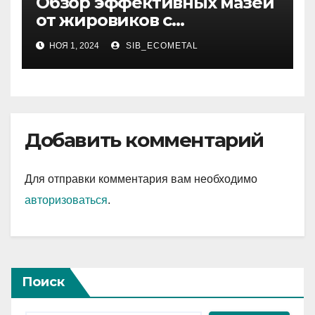
Обзор эффективных мазей
от жировиков с
рассасывающим эффектом
НОЯ 1, 2024
SIB_ECOMETAL
Добавить комментарий
Для отправки комментария вам необходимо
авторизоваться
.
Поиск