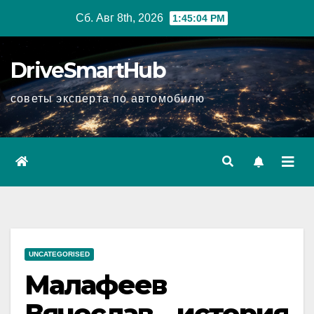
Перейти
Сб. Авг 8th, 2026
1:45:05 PM
к
содержимому
DriveSmartHub
советы эксперта по автомобилю
UNCATEGORISED
Малафеев
Вячеслав – история