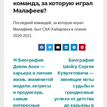
команда, за которую играл
Малафеев?
Последней командой, за которую играл
Малафеев, был СКА-Хабаровск в сезоне
2020-2021.
Навигация
Биография
Биография
Девон Аоки —
Шойгу Сергея
по
карьера и личная
Кужугетовича —
записям
жизнь знаменитой
звенящие ноты
модели, актрисы
судьбы и
и продюсера,
грандиозные
самые
успехи от детства
интересные
до карьеры в