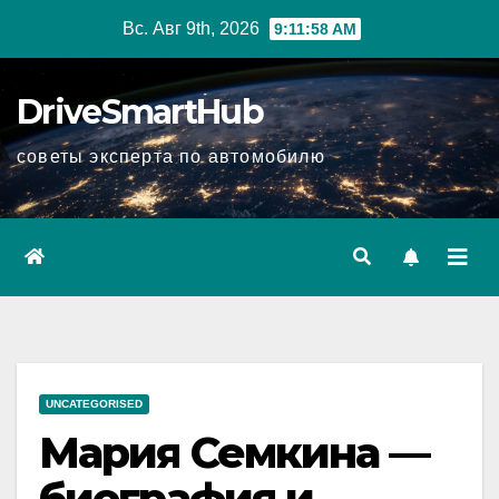
Перейти
Вс. Авг 9th, 2026
9:11:59 AM
к
содержимому
DriveSmartHub
советы эксперта по автомобилю
UNCATEGORISED
Мария Семкина —
биография и