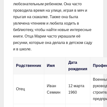
любознательным ребенком. Она часто
проводила время на улице, играя в мяч и
прыгая на скакалке. Также она была
увлечена чтением и любила ходить в
библиотеку, чтобы найти новые интересные
книги. Отца Марии часто украшали её
рисунки, которые она делала в детском саду
и в школе.
Дата
Родственник
Имя
Профе
рождения
Военны
Иван
12 марта
руково
Отец
Семкин
1960
строите
предпр