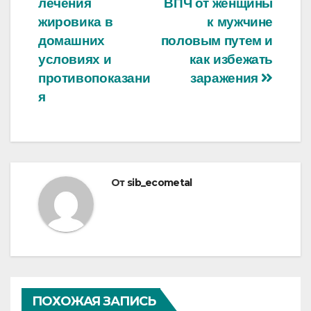
лечения
ВПЧ от женщины
по
жировика в
к мужчине
записям
домашних
половым путем и
условиях и
как избежать
противопоказани
заражения
я
От
sib_ecometal
ПОХОЖАЯ ЗАПИСЬ