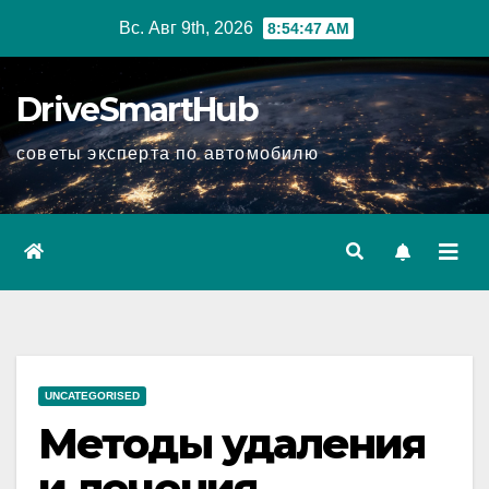
Перейти
Вс. Авг 9th, 2026
8:54:48 AM
к
содержимому
DriveSmartHub
советы эксперта по автомобилю
UNCATEGORISED
Методы удаления
и лечения