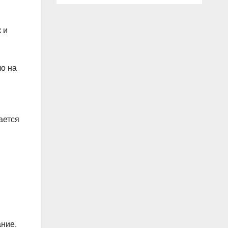
 и
ло на
ается
ание.