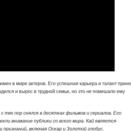
имен в мире актеров. Его успешная карьера и талант прин
одился и вырос в трудной семье, но это не помешало ему
и с тех пор снялся в десятках фильмов и сериалов. Его
екли внимание публики со всего мира. Кай является
признаний, включая Оскар и Золотой глобус.