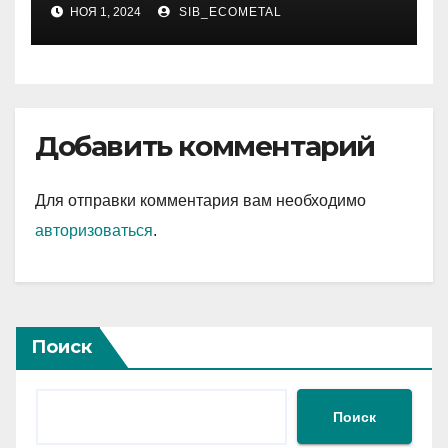
рассасывающим эффектом
НОЯ 1, 2024
SIB_ECOMETAL
Добавить комментарий
Для отправки комментария вам необходимо
авторизоваться
.
Поиск
Поиск