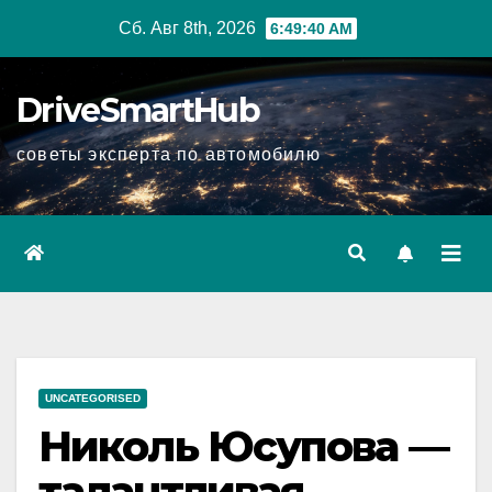
Перейти
Сб. Авг 8th, 2026
6:49:41 AM
к
содержимому
DriveSmartHub
советы эксперта по автомобилю
UNCATEGORISED
Николь Юсупова —
талантливая