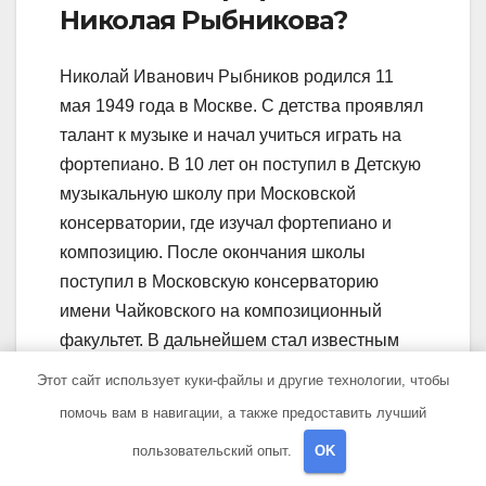
Николая Рыбникова?
Николай Иванович Рыбников родился 11
мая 1949 года в Москве. С детства проявлял
талант к музыке и начал учиться играть на
фортепиано. В 10 лет он поступил в Детскую
музыкальную школу при Московской
консерватории, где изучал фортепиано и
композицию. После окончания школы
поступил в Московскую консерваторию
имени Чайковского на композиционный
факультет. В дальнейшем стал известным
советским и российским композитором,
Этот сайт использует куки-файлы и другие технологии, чтобы
автором множества популярных песен и
помочь вам в навигации, а также предоставить лучший
музыки для кино и театра.
пользовательский опыт.
OK
Какие песни и музыку