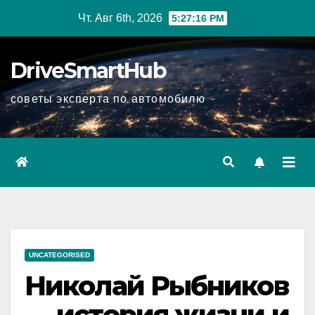
Перейти
Чт. Авг 6th, 2026
5:27:17 PM
к
содержимому
DriveSmartHub
советы эксперта по автомобилю
UNCATEGORISED
Николай Рыбников
— история жизни и