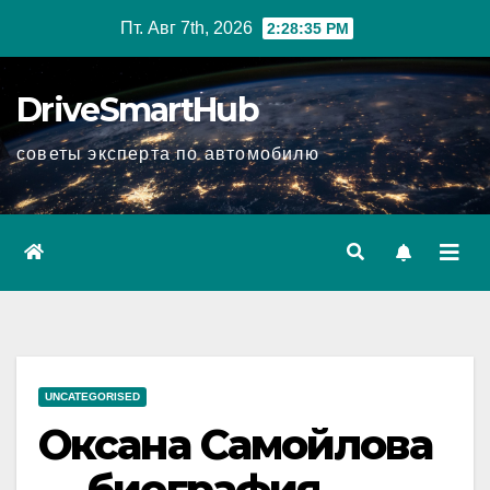
Перейти
Пт. Авг 7th, 2026
2:28:36 PM
к
содержимому
DriveSmartHub
советы эксперта по автомобилю
UNCATEGORISED
Оксана Самойлова
— биография,