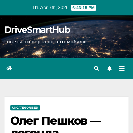
Перейти
Пт. Авг 7th, 2026
6:43:16 PM
к
содержимому
DriveSmartHub
советы эксперта по автомобилю
UNCATEGORISED
Олег Пешков —
легенда