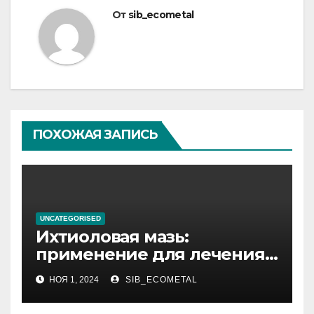
От
sib_ecometal
ПОХОЖАЯ ЗАПИСЬ
UNCATEGORISED
Ихтиоловая мазь:
применение для лечения
фурункулов
НОЯ 1, 2024
SIB_ECOMETAL