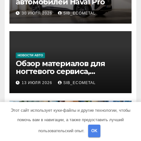
автомобилей Haval Pro
30 ИЮЛЯ 2026
SIB_ECOMETAL
НОВОСТИ АВТО
Обзор материалов для
ногтевого сервиса,
наращивания ресниц и
13 ИЮЛЯ 2026
SIB_ECOMETAL
депиляции
Этот сайт использует куки-файлы и другие технологии, чтобы
помочь вам в навигации, а также предоставить лучший
НОВОСТИ АВТО
пользовательский опыт.
OK
Внедрение RPA для
автоматизации бизнес-