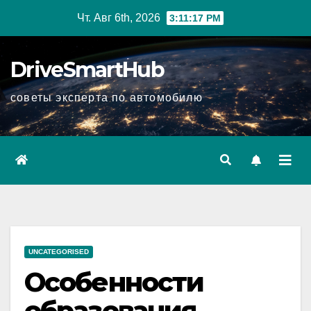
Перейти
Чт. Авг 6th, 2026
3:11:18 PM
к
содержимому
DriveSmartHub
советы эксперта по автомобилю
UNCATEGORISED
Особенности
образования