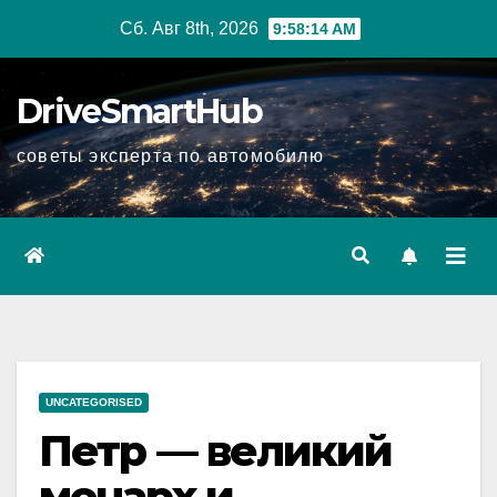
Перейти
Сб. Авг 8th, 2026
9:58:15 AM
к
содержимому
DriveSmartHub
советы эксперта по автомобилю
UNCATEGORISED
Петр — великий
монарх и