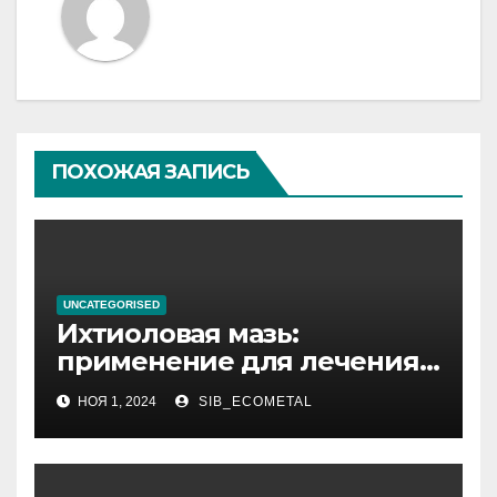
ПОХОЖАЯ ЗАПИСЬ
UNCATEGORISED
Ихтиоловая мазь:
применение для лечения
фурункулов
НОЯ 1, 2024
SIB_ECOMETAL