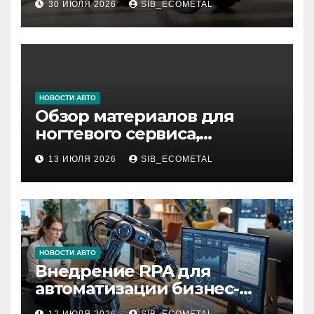
30 ИЮЛЯ 2026
SIB_ECOMETAL
НОВОСТИ АВТО
Обзор материалов для
ногтевого сервиса,
наращивания ресниц и
13 ИЮЛЯ 2026
SIB_ECOMETAL
депиляции
НОВОСТИ АВТО
Внедрение RPA для
автоматизации бизнес-
процессов
12 ИЮЛЯ 2026
SIB_ECOMETAL