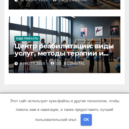
КУДА ПОЕХАТЬ
Центр реабилитации: виды
услуг, методы терапии и
критерии качества
8 ИЮЛЯ 2026
SIB_ECOMETAL
Этот сайт использует куки-файлы и другие технологии, чтобы
помочь вам в навигации, а также предоставить лучший
DriveSmartHub
пользовательский опыт.
OK