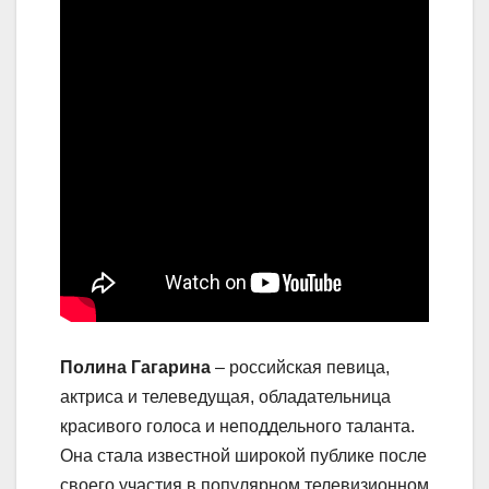
Полина Гагарина
– российская певица,
актриса и телеведущая, обладательница
красивого голоса и неподдельного таланта.
Она стала известной широкой публике после
своего участия в популярном телевизионном