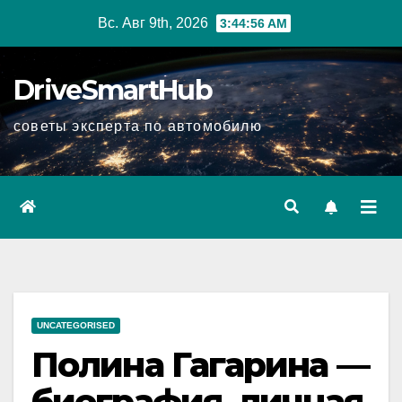
Перейти
Вс. Авг 9th, 2026
3:44:58 AM
к
содержимому
DriveSmartHub
советы эксперта по автомобилю
UNCATEGORISED
Полина Гагарина —
биография, личная