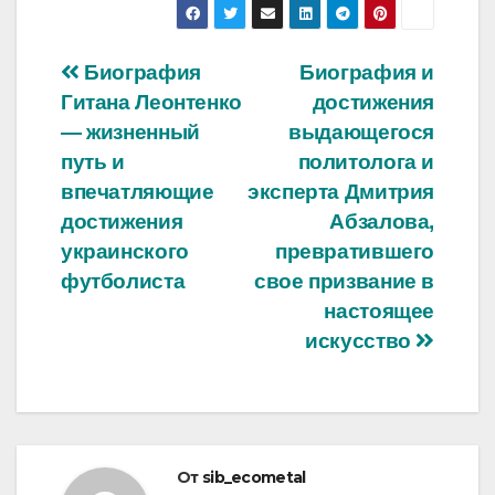
Навигация
Биография
Биография и
Гитана Леонтенко
достижения
по
— жизненный
выдающегося
записям
путь и
политолога и
впечатляющие
эксперта Дмитрия
достижения
Абзалова,
украинского
превратившего
футболиста
свое призвание в
настоящее
искусство
От
sib_ecometal