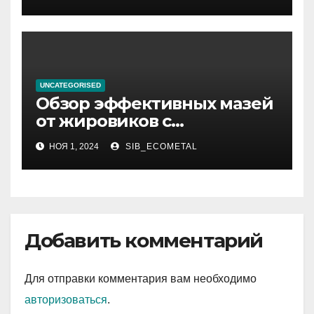
UNCATEGORISED
Обзор эффективных мазей
от жировиков с
рассасывающим эффектом
НОЯ 1, 2024
SIB_ECOMETAL
Добавить комментарий
Для отправки комментария вам необходимо
авторизоваться
.