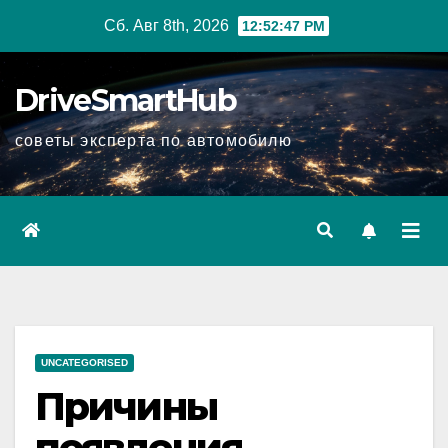
Перейти
Сб. Авг 8th, 2026
12:52:48 PM
к
содержимому
DriveSmartHub
советы эксперта по автомобилю
UNCATEGORISED
Причины
появления