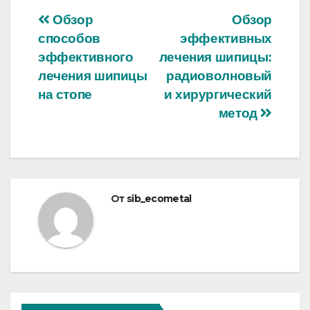
Навигация
Обзор
Обзор
способов
эффективных
по
эффективного
лечения шипицы:
записям
лечения шипицы
радиоволновый
на стопе
и хирургический
метод
От
sib_ecometal