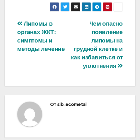
Навигация
Липомы в
Чем опасно
органах ЖКТ:
появление
по
симптомы и
липомы на
записям
методы лечение
грудной клетке и
как избавиться от
уплотнения
От
sib_ecometal