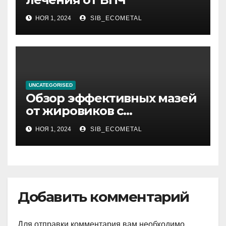
НОЯ 1, 2024
SIB_ECOMETAL
UNCATEGORISED
Обзор эффективных мазей
от жировиков с
рассасывающим эффектом
НОЯ 1, 2024
SIB_ECOMETAL
Добавить комментарий
Для отправки комментария вам необходимо