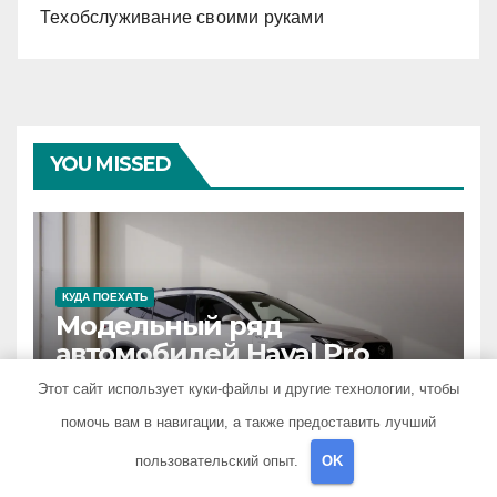
Техобслуживание своими руками
YOU MISSED
КУДА ПОЕХАТЬ
Модельный ряд
автомобилей Haval Pro
Этот сайт использует куки-файлы и другие технологии, чтобы
30 ИЮЛЯ 2026
SIB_ECOMETAL
помочь вам в навигации, а также предоставить лучший
пользовательский опыт.
OK