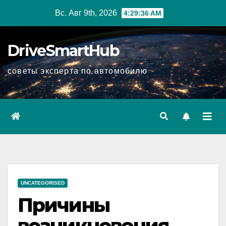
Перейти
Вс. Авг 9th, 2026
4:29:37 AM
к
содержимому
DriveSmartHub
советы эксперта по автомобилю
UNCATEGORISED
Причины
возникновения