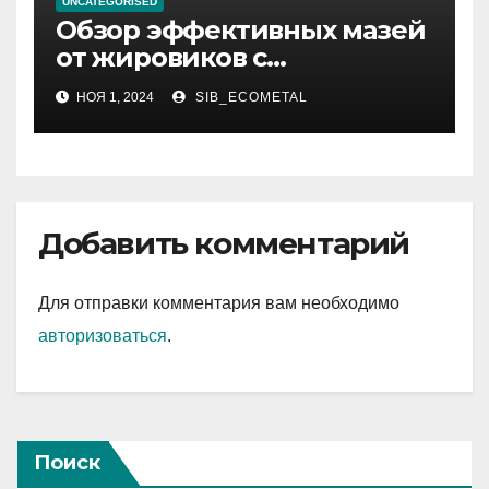
UNCATEGORISED
Обзор эффективных мазей
от жировиков с
рассасывающим эффектом
НОЯ 1, 2024
SIB_ECOMETAL
Добавить комментарий
Для отправки комментария вам необходимо
авторизоваться
.
Поиск