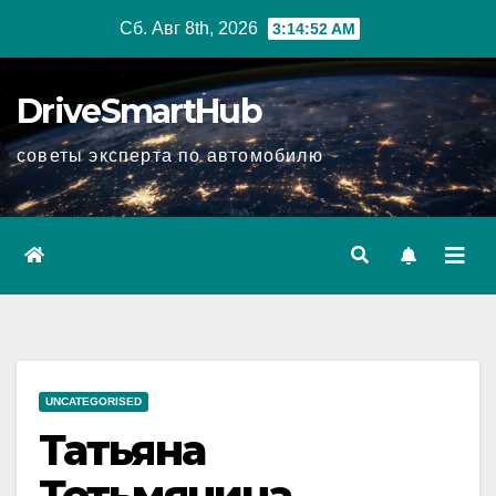
Перейти
Сб. Авг 8th, 2026
3:14:53 AM
к
содержимому
DriveSmartHub
советы эксперта по автомобилю
UNCATEGORISED
Татьяна
Тотьмянина —