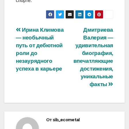
спорте.
Навигация
Ирина Климова
Дмитриева
— необычный
Валерия —
по
путь от дебютной
удивительная
записям
роли до
биография,
незаурядного
впечатляющие
успеха в карьере
достижения,
уникальные
факты
От
sib_ecometal