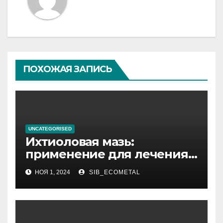
ПОХОЖАЯ ЗАПИСЬ
UNCATEGORISED
Ихтиоловая мазь:
применение для лечения
фурункулов
НОЯ 1, 2024
SIB_ECOMETAL