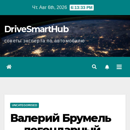
Перейти
Чт. Авг 6th, 2026
6:13:34 PM
к
содержимому
DriveSmartHub
советы эксперта по автомобилю
UNCATEGORISED
Валерий Брумель
— легендарный