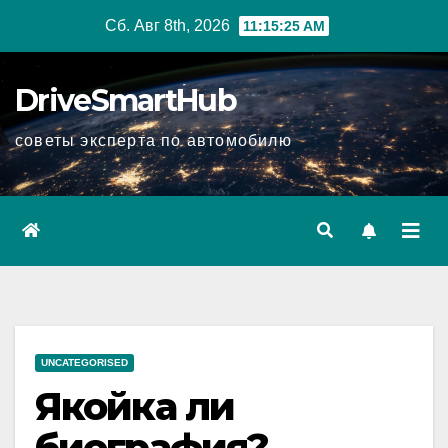
Перейти
Сб. Авг 8th, 2026
11:15:26 AM
к
содержимому
DriveSmartHub
советы эксперта по автомобилю
UNCATEGORISED
Якойка ли
биография?