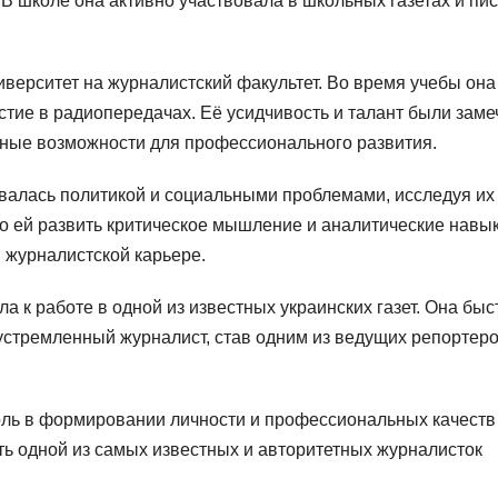
 В школе она активно участвовала в школьных газетах и пи
верситет на журналистский факультет. Во время учебы она
астие в радиопередачах. Её усидчивость и талант были зам
ьные возможности для профессионального развития.
валась политикой и социальными проблемами, исследуя их
ло ей развить критическое мышление и аналитические навык
 журналистской карьере.
 к работе в одной из известных украинских газет. Она быс
устремленный журналист, став одним из ведущих репортер
оль в формировании личности и профессиональных качеств
ть одной из самых известных и авторитетных журналисток