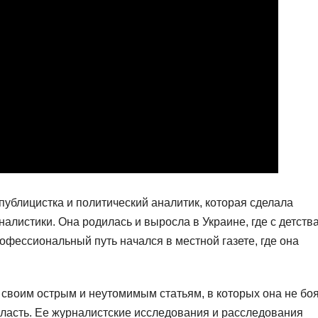
ублицистка и политический аналитик, которая сделала
алистики. Она родилась и выросла в Украине, где с детств
офессиональный путь начался в местной газете, где она
 своим острым и неутомимым статьям, в которых она не бо
власть. Ее журналистские исследования и расследования