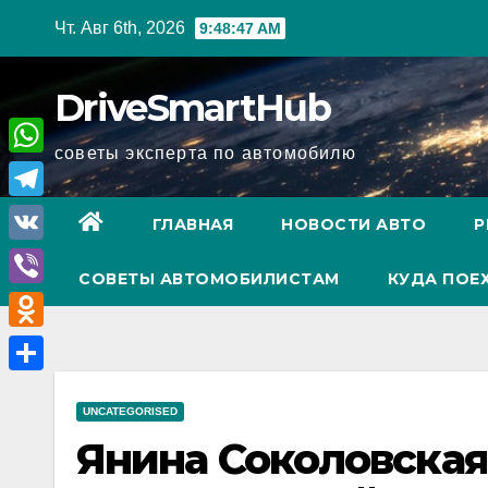
Перейти
Чт. Авг 6th, 2026
9:48:48 AM
к
содержимому
DriveSmartHub
советы эксперта по автомобилю
W
h
T
ГЛАВНАЯ
НОВОСТИ АВТО
Р
a
e
V
t
СОВЕТЫ АВТОМОБИЛИСТАМ
КУДА ПОЕ
l
K
V
s
e
i
A
O
g
b
p
d
r
О
e
p
n
UNCATEGORISED
a
т
r
Янина Соколовская
o
m
п
k