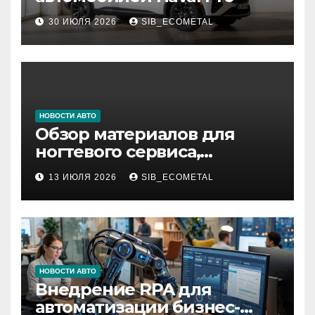
30 ИЮЛЯ 2026
SIB_ECOMETAL
НОВОСТИ АВТО
Обзор материалов для
ногтевого сервиса,
наращивания ресниц и
13 ИЮЛЯ 2026
SIB_ECOMETAL
депиляции
НОВОСТИ АВТО
Внедрение RPA для
автоматизации бизнес-