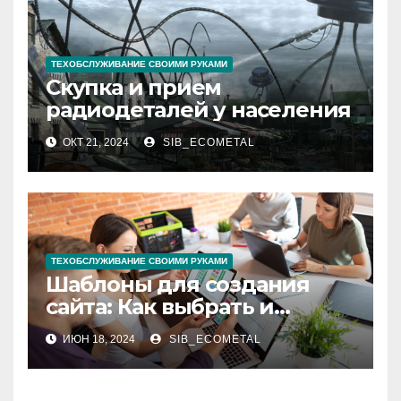
ТЕХОБСЛУЖИВАНИЕ СВОИМИ РУКАМИ
Скупка и прием
радиодеталей у населения
ОКТ 21, 2024
SIB_ECOMETAL
ТЕХОБСЛУЖИВАНИЕ СВОИМИ РУКАМИ
Шаблоны для создания
сайта: Как выбрать и
использовать
ИЮН 18, 2024
SIB_ECOMETAL