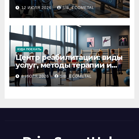
процессов
12 ИЮЛЯ 2026
SIB_ECOMETAL
КУДА ПОЕХАТЬ
Центр реабилитации: виды
услуг, методы терапии и
критерии качества
8 ИЮЛЯ 2026
SIB_ECOMETAL