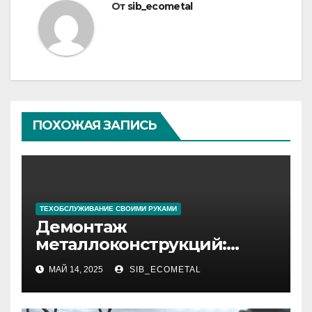
От
sib_ecometal
ПОХОЖАЯ ЗАПИСЬ
ТЕХОБСЛУЖИВАНИЕ СВОИМИ РУКАМИ
Демонтаж
металлоконструкций:
ключевые аспекты и этапы
МАЙ 14, 2025
SIB_ECOMETAL