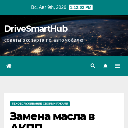
Перейти
Вс. Авг 9th, 2026
1:12:03 PM
к
содержимому
DriveSmartHub
советы эксперта по автомобилю
ТЕХОБСЛУЖИВАНИЕ СВОИМИ РУКАМИ
Замена масла в
АКПП