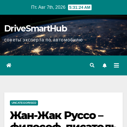
Перейти
Пт. Авг 7th, 2026
5:31:25 AM
к
содержимому
DriveSmartHub
советы эксперта по автомобилю
UNCATEGORISED
Жан-Жак Руссо –
философ, писатель