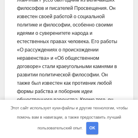
философов и писателей Просвещения. Он
известен своей работой о социальной
политике и философии, особенно своими
идеями о суверенитете народа и
естественных правах человека. Его работы
«О рассуждениях о происхождении
неравенства» и «Об общественном
договоре» стали краеугольными камнями в
развитии политической философии. Он
также был известен как противник любой
формы рабства и поборник идеи
общественного равенства. Кроме того, он
написал роман «Расстояние о», который
Этот сайт использует куки-файлы и другие технологии, чтобы
стал одним из самых значимых
помочь вам в навигации, а также предоставить лучший
произведений литературы XVIII века.
пользовательский опыт.
OK