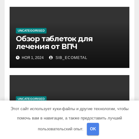
UNCATEGORISED
Обзор таблеток для
лечения от ВПЧ
НОЯ 1, 2024
SIB_ECOMETAL
UNCATEGORISED
Обзор эффективных мазей
Этот сайт использует куки-файлы и другие технологии, чтобы
от жировиков с
помочь вам в навигации, а также предоставить лучший
рассасывающим эффектом
НОЯ 1, 2024
SIB_ECOMETAL
пользовательский опыт.
OK