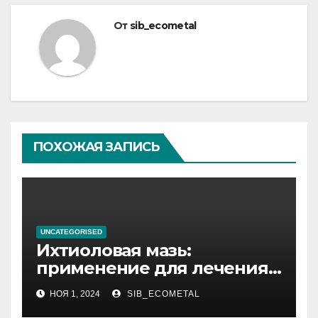
От
sib_ecometal
ПОХОЖАЯ ЗАПИСЬ
UNCATEGORISED
Ихтиоловая мазь:
применение для лечения
фурункулов
НОЯ 1, 2024
SIB_ECOMETAL