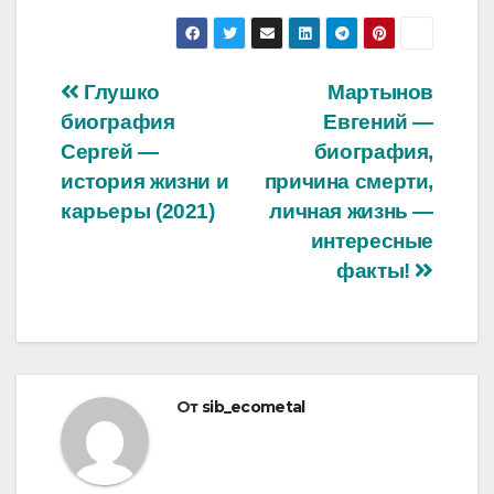
Навигация
Глушко
Мартынов
биография
Евгений —
по
Сергей —
биография,
записям
история жизни и
причина смерти,
карьеры (2021)
личная жизнь —
интересные
факты!
От
sib_ecometal