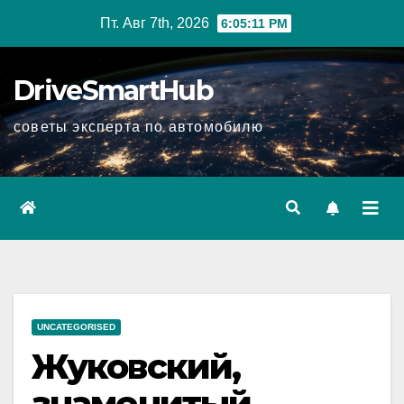
Перейти
Пт. Авг 7th, 2026
6:05:12 PM
к
содержимому
DriveSmartHub
советы эксперта по автомобилю
UNCATEGORISED
Жуковский,
знаменитый